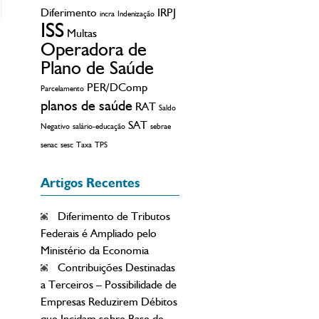
Diferimento
IRPJ
incra
Indenização
ISS
Multas
Operadora de
Plano de Saúde
PER/DComp
Parcelamento
planos de saúde
RAT
Saldo
SAT
Negativo
salário-educação
sebrae
senac
sesc
Taxa
TPS
Artigos Recentes
Diferimento de Tributos
Federais é Ampliado pelo
Ministério da Economia
Contribuições Destinadas
a Terceiros – Possibilidade de
Empresas Reduzirem Débitos