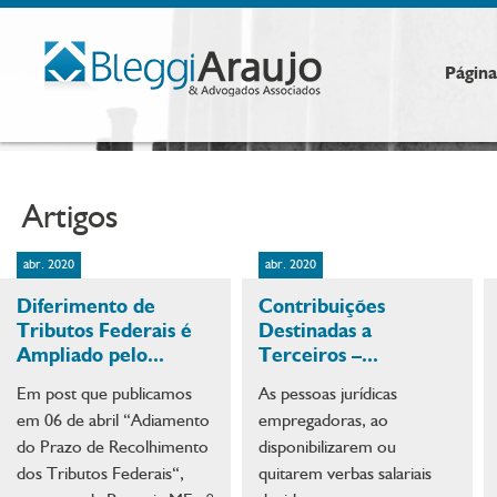
Página 
Artigos
abr. 2020
abr. 2020
Diferimento de
Contribuições
Tributos Federais é
Destinadas a
Ampliado pelo...
Terceiros –...
Em post que publicamos
As pessoas jurídicas
em 06 de abril “Adiamento
empregadoras, ao
do Prazo de Recolhimento
disponibilizarem ou
dos Tributos Federais“,
quitarem verbas salariais